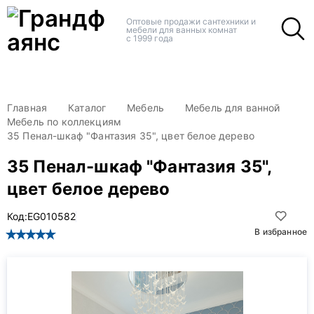
+
+
Оптовые продажи сантехники и
мебели для ванных комнат
с 1999 года
Главная
Каталог
Мебель
Мебель для ванной
Мебель по коллекциям
35 Пенал-шкаф "Фантазия 35", цвет белое дерево
35 Пенал-шкаф "Фантазия 35",
цвет белое дерево
Код:
EG010582
В избранное