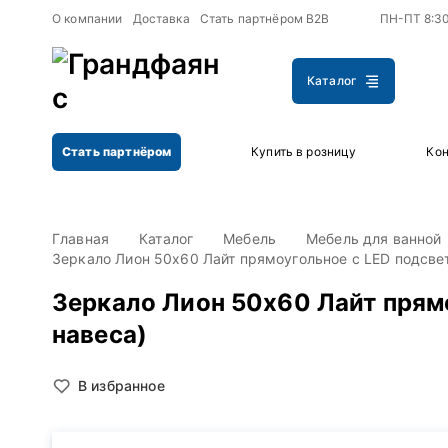
+
+
О компании
Доставка
Стать партнёром B2B
ПН-ПТ 8:3
Каталог
Стать партнёром
Купить в розницу
Кон
Главная
Каталог
Мебель
Мебель для ванной
Зеркало Лион 50х60 Лайт прямоугольное с LED подсвет
Зеркало Лион 50х60 Лайт прямо
навеса)
В избранное