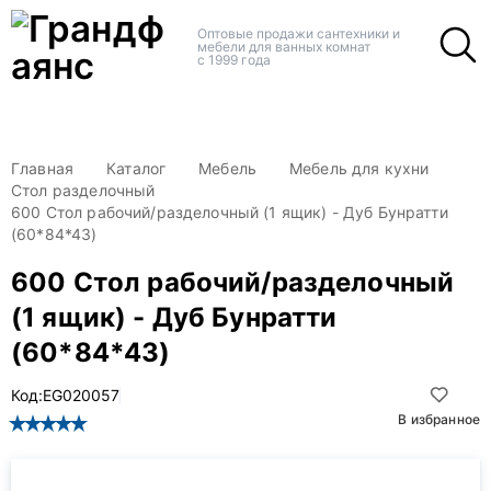
+
+
Оптовые продажи сантехники и
мебели для ванных комнат
с 1999 года
Главная
Каталог
Мебель
Мебель для кухни
Стол разделочный
600 Стол рабочий/разделочный (1 ящик) - Дуб Бунратти
(60*84*43)
600 Стол рабочий/разделочный
(1 ящик) - Дуб Бунратти
(60*84*43)
Код:
EG020057
В избранное