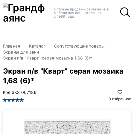
+
+
Оптовые продажи сантехники и
мебели для ванных комнат
с 1999 года
Главная
Каталог
Сопутствующие товары
Экраны для ванн
Экран п/в "Кварт" серая мозаика 1,68 (6)*
Экран п/в "Кварт" серая мозаика
1,68 (6)*
Код:
ЭКS_007186
В избранное