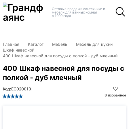
+
+
Оптовые продажи сантехники и
мебели для ванных комнат
с 1999 года
Главная
Каталог
Мебель
Мебель для кухни
Шкаф навесной
400 Шкаф навесной для посуды с полкой - дуб млечный
400 Шкаф навесной для посуды с
полкой - дуб млечный
Код:
EG020010
В избранное