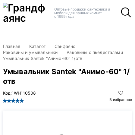
+
+
Оптовые продажи сантехники и
мебели для ванных комнат
с 1999 года
Главная
Каталог
Санфаянс
Раковины и умывальники
Раковины с пьедесталами
Умывальник Santek "Анимо-60" 1/отв
Умывальник Santek "Анимо-60" 1/
отв
Код:
1WH110508
В избранное