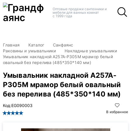
+
+
Оптовые продажи сантехники и
мебели для ванных комнат
с 1999 года
Главная
Каталог
Санфаянс
Раковины и умывальники
Накладные умывальники
Умывальник накладной A257A-P305M мрамор белый
овальный без перелива (485*350*140 мм)
Умывальник накладной A257A-
P305M мрамор белый овальный
без перелива (485*350*140 мм)
Код:
EG090003
В избранное