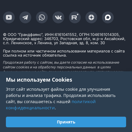
© ООО "Грандфаянс", ИНН:6161041552, ОГРН:1046161014305,
Юридический адрес: 346703, Ростовская обл, м.р-н Аксайский,
с.п. Ленинское, х Ленина, ул Западная, зд. 8, ком. 30
При полном или частичном использовании материалов с сайта
ссылка на источник обязательна.
Продолжая работу с сайтом, вы даете согласие на использование
сайтом cookies и на обработку персональных данных в целях
функционирования сайта, проведения ретаргетинга, статистических
исследований, улучшения сервиса и предоставления релевантной
Мы используем Cookies
рекламной информации на основе ваших предпочтений и интересов. На
информационном ресурсе применяются рекомендательные технологии
Этот сайт использует файлы cookie для улучшения
работы и анализа трафика. Продолжая использовать
политикой
сайт, вы соглашаетесь с нашей
конфиденциальности
.
Принять
Главная
Меню
Каталог
Корзина
Войти