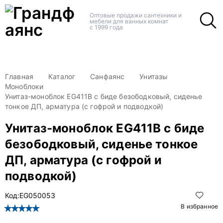
+
+
Оптовые продажи сантехники и
мебели для ванных комнат
с 1999 года
Главная
Каталог
Санфаянс
Унитазы
Моноблоки
Унитаз-моноблок EG411B с биде безободковый, сиденье
тонкое ДП, арматура (с гофрой и подводкой)
Унитаз-моноблок EG411B с биде
безободковый, сиденье тонкое
ДП, арматура (с гофрой и
подводкой)
Код:
EG050053
В избранное