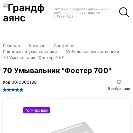
+
+
Оптовые продажи сантехники и
мебели для ванных комнат
с 1999 года
Главная
Каталог
Санфаянс
Раковины и умывальники
Мебельные умывальники
70 Умывальник "Фостер 700"
70 Умывальник "Фостер 700"
Код:
00-00001881
В избранное
топ-продаж