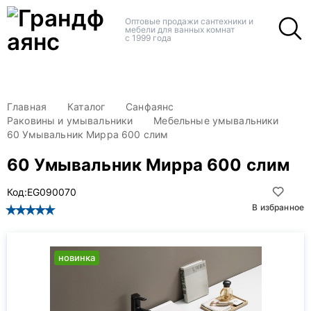
+
+
Оптовые продажи сантехники и
мебели для ванных комнат
с 1999 года
Главная
Каталог
Санфаянс
Раковины и умывальники
Мебельные умывальники
60 Умывальник Мирра 600 слим
60 Умывальник Мирра 600 слим
Код:
EG090070
В избранное
новинка