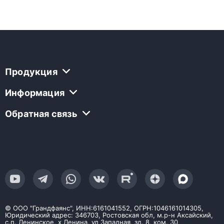
Продукция
Информация
Обратная связь
© ООО "Грандфаянс", ИНН:6161041552, ОГРН:1046161014305,
Юридический адрес: 346703, Ростовская обл, м.р-н Аксайский,
с.п. Ленинское, х Ленина, ул Западная, зд. 8, ком. 30