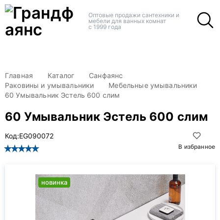
+
+
Оптовые продажи сантехники и
мебели для ванных комнат
с 1999 года
Главная
Каталог
Санфаянс
Раковины и умывальники
Мебельные умывальники
60 Умывальник Эстель 600 слим
60 Умывальник Эстель 600 слим
Код:
EG090072
В избранное
новинка