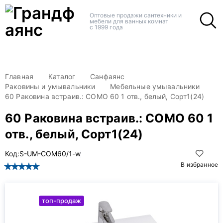
+
+
Оптовые продажи сантехники и
мебели для ванных комнат
с 1999 года
Главная
Каталог
Санфаянс
Раковины и умывальники
Мебельные умывальники
60 Раковина встраив.: COMO 60 1 отв., белый, Сорт1(24)
60 Раковина встраив.: COMO 60 1
отв., белый, Сорт1(24)
Код:
S-UM-COM60/1-w
В избранное
топ-продаж