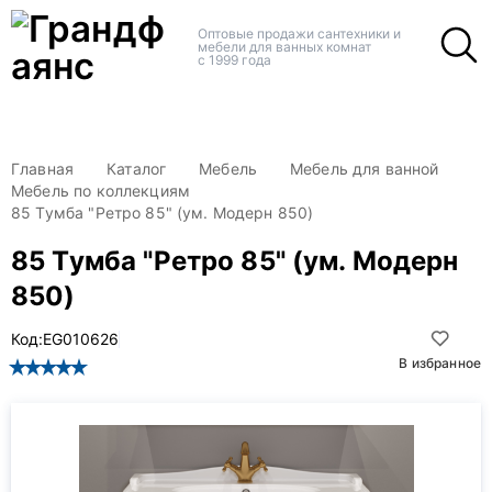
+
+
Оптовые продажи сантехники и
мебели для ванных комнат
с 1999 года
Главная
Каталог
Мебель
Мебель для ванной
Мебель по коллекциям
85 Тумба "Ретро 85" (ум. Модерн 850)
85 Тумба "Ретро 85" (ум. Модерн
850)
Код:
EG010626
В избранное