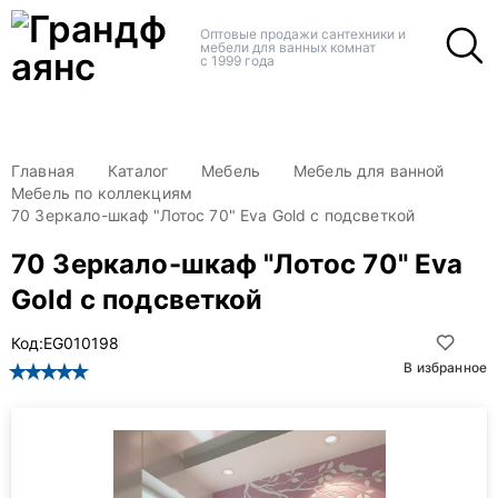
+
+
Оптовые продажи сантехники и
мебели для ванных комнат
с 1999 года
Главная
Каталог
Мебель
Мебель для ванной
Мебель по коллекциям
70 Зеркало-шкаф "Лотос 70" Eva Gold с подсветкой
70 Зеркало-шкаф "Лотос 70" Eva
Gold с подсветкой
Код:
EG010198
В избранное