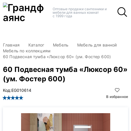
+
+
Оптовые продажи сантехники и
мебели для ванных комнат
с 1999 года
Главная
Каталог
Мебель
Мебель для ванной
Мебель по коллекциям
60 Подвесная тумба «Люксор 60» (ум. Фостер 600)
60 Подвесная тумба «Люксор 60»
(ум. Фостер 600)
Код:
EG010614
В избранное