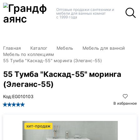
+
+
Оптовые продажи сантехники и
мебели для ванных комнат
с 1999 года
Главная
Каталог
Мебель
Мебель для ванной
Мебель по коллекциям
55 Тумба "Каскад-55" моринга (Элеганс-55)
55 Тумба "Каскад-55" моринга
(Элеганс-55)
Код:
EG010103
В избранное
хит-продаж