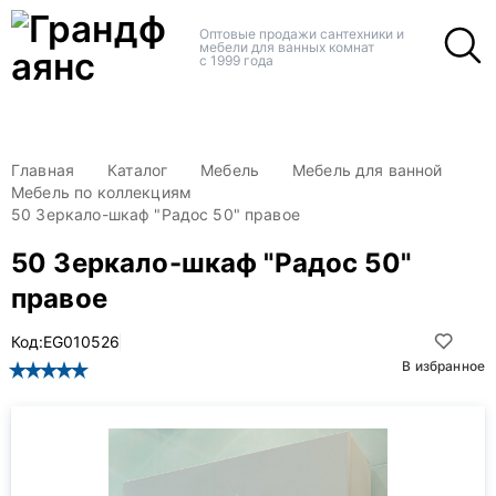
+
+
Оптовые продажи сантехники и
мебели для ванных комнат
с 1999 года
Главная
Каталог
Мебель
Мебель для ванной
Мебель по коллекциям
50 Зеркало-шкаф "Радос 50" правое
50 Зеркало-шкаф "Радос 50"
правое
Код:
EG010526
В избранное