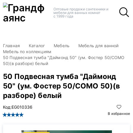
+
+
Оптовые продажи сантехники и
мебели для ванных комнат
с 1999 года
Главная
Каталог
Мебель
Мебель для ванной
Мебель по коллекциям
50 Подвесная тумба "Даймонд 50" (ум. Фостер 50/COMO
50)(в разборе) белый
50 Подвесная тумба "Даймонд
50" (ум. Фостер 50/COMO 50)(в
разборе) белый
Код:
EG010336
В избранное