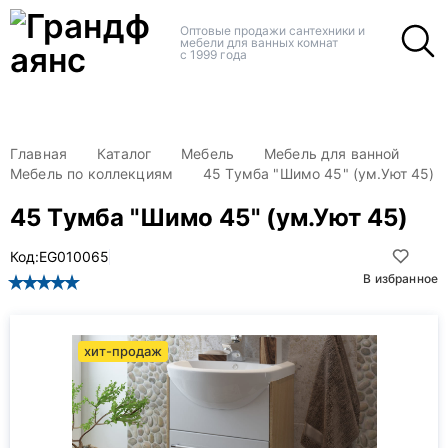
+
+
Оптовые продажи сантехники и
мебели для ванных комнат
с 1999 года
Главная
Каталог
Мебель
Мебель для ванной
Мебель по коллекциям
45 Тумба "Шимо 45" (ум.Уют 45)
45 Тумба "Шимо 45" (ум.Уют 45)
Код:
EG010065
В избранное
хит-продаж