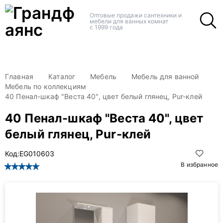
+
+
Оптовые продажи сантехники и
мебели для ванных комнат
с 1999 года
Главная
Каталог
Мебель
Мебель для ванной
Мебель по коллекциям
40 Пенал-шкаф "Веста 40", цвет белый глянец, Pur-клей
40 Пенал-шкаф "Веста 40", цвет
белый глянец, Pur-клей
Код:
EG010603
В избранное