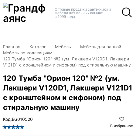
+
+
Оптовые продажи сантехники и
мебели для ванных комнат
с 1999 года
Главная
Каталог
Мебель
Мебель для ванной
Мебель по коллекциям
120 Тумба "Орион 120" №2 (ум. Лакшери V120D1, Лакшери
V121D1 с кронштейном и сифоном) под стиральную машину
120 Тумба "Орион 120" №2 (ум.
Лакшери V120D1, Лакшери V121D1
с кронштейном и сифоном) под
стиральную машину
Код:
EG010520
В избранное