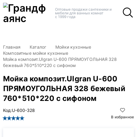
+
+
Оптовые продажи сантехники и
мебели для ванных комнат
с 1999 года
Главная
Каталог
Мойки кухонные
Композитные мойки кухонные
Мойка композит.Ulgran U-600 ПРЯМОУГОЛЬНАЯ 328
бежевый 760*510*220 с сифоном
Мойка композит.Ulgran U-600
ПРЯМОУГОЛЬНАЯ 328 бежевый
760*510*220 с сифоном
Код:
U-600-328
В избранное