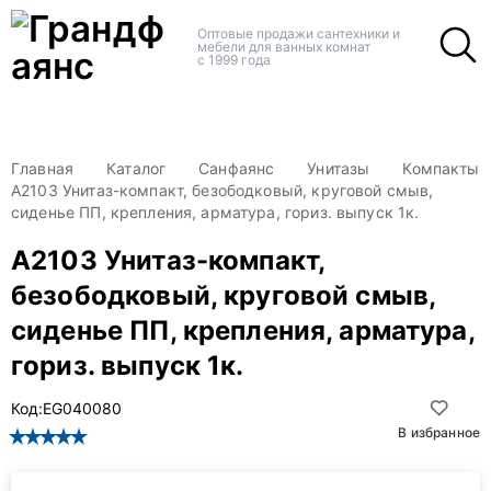
+
+
Оптовые продажи сантехники и
мебели для ванных комнат
с 1999 года
Главная
Каталог
Санфаянс
Унитазы
Компакты
A2103 Унитаз-компакт, безободковый, круговой смыв,
сиденье ПП, крепления, арматура, гориз. выпуск 1к.
A2103 Унитаз-компакт,
безободковый, круговой смыв,
сиденье ПП, крепления, арматура,
гориз. выпуск 1к.
Код:
EG040080
В избранное