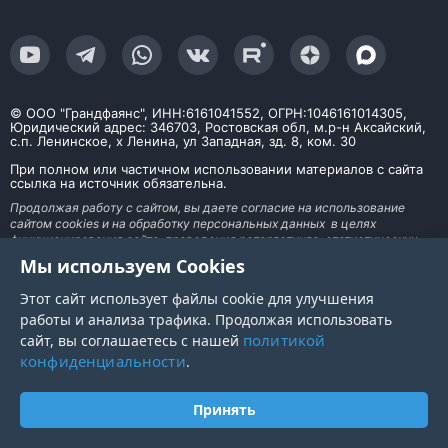
© ООО "Грандфаянс", ИНН:6161041552, ОГРН:1046161014305,
Юридический адрес: 346703, Ростовская обл, м.р-н Аксайский,
с.п. Ленинское, х Ленина, ул Западная, зд. 8, ком. 30
При полном или частичном использовании материалов с сайта
ссылка на источник обязательна.
Продолжая работу с сайтом, вы даете согласие на использование
сайтом cookies и на обработку персональных данных в целях
функционирования сайта, проведения ретаргетинга, статистических
исследований, улучшения сервиса и предоставления релевантной
Мы используем Cookies
рекламной информации на основе ваших предпочтений и интересов. На
информационном ресурсе применяются рекомендательные технологии
Этот сайт использует файлы cookie для улучшения
работы и анализа трафика. Продолжая использовать
политикой
сайт, вы соглашаетесь с нашей
конфиденциальности
.
Принять
Главная
Меню
Каталог
Корзина
Войти