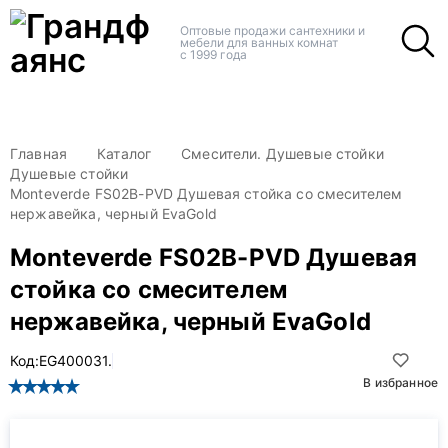
+
+
Оптовые продажи сантехники и
мебели для ванных комнат
с 1999 года
Главная
Каталог
Смесители. Душевые стойки
Душевые стойки
Monteverde FS02B-PVD Душевая стойка со смесителем
нержавейка, черный EvaGold
Monteverde FS02B-PVD Душевая
стойка со смесителем
нержавейка, черный EvaGold
Код:
EG400031.
В избранное