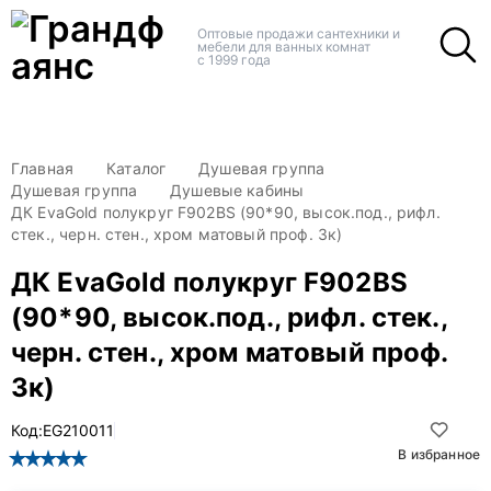
+
+
Оптовые продажи сантехники и
мебели для ванных комнат
с 1999 года
Главная
Каталог
Душевая группа
Душевая группа
Душевые кабины
ДК EvaGold полукруг F902BS (90*90, высок.под., рифл.
стек., черн. стен., хром матовый проф. 3к)
ДК EvaGold полукруг F902BS
(90*90, высок.под., рифл. стек.,
черн. стен., хром матовый проф.
3к)
Код:
EG210011
В избранное