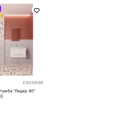
EG010589
тумба "Лидер 60"
0)