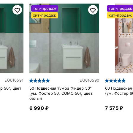
топ-продаж
топ-продаж
хит-продаж
хит-продаж
EG010591
EG010590
р 50", цвет
50 Подвесная тумба "Лидер 50"
60 Подвесная 
(ум. Фостер 50, COMO 50), цвет
(ум. Фостер 6
белый
6 990 ₽
7 575 ₽