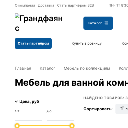
+
+
О компании
Доставка
Стать партнёром B2B
ПН-ПТ 8:3
Каталог
Стать партнёром
Купить в розницу
Кон
Главная
Каталог
Мебель по коллекциям
Кол
Мебель для ванной ком
НАЙДЕНО ТОВАРОВ: 3
Цена, руб
Сортировать:
п
От
До