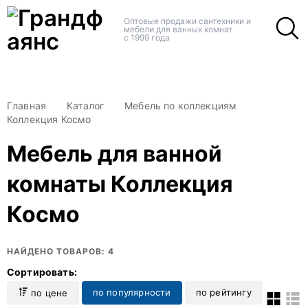
+
+
Оптовые продажи сантехники и
мебели для ванных комнат
с 1999 года
Главная
Каталог
Мебель по коллекциям
Коллекция Космо
Мебель для ванной
комнаты Коллекция
Космо
НАЙДЕНО ТОВАРОВ: 4
Сортировать:
по популярности
по рейтингу
по цене