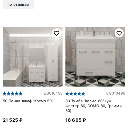
по отзывам
EG010498
EG010496
50 Пенал-шкаф "Космо 50"
80 Тумба "Космо 80" (ум.
Фостер 80, COMO 80, Грэмми
80)
21 525 ₽
16 605 ₽