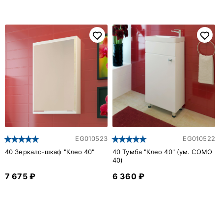
EG010523
EG010522
40 Зеркало-шкаф "Клео 40"
40 Тумба "Клео 40" (ум. COMO
40)
7 675 ₽
6 360 ₽