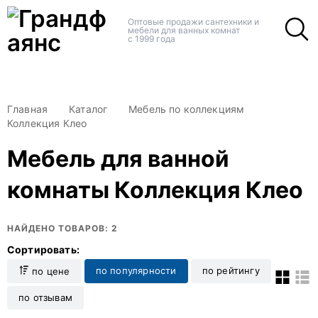
+
+
Оптовые продажи сантехники и
мебели для ванных комнат
с 1999 года
Главная
Каталог
Мебель по коллекциям
Коллекция Клео
Мебель для ванной
комнаты Коллекция Клео
НАЙДЕНО ТОВАРОВ: 2
Сортировать:
по популярности
по рейтингу
по цене
по отзывам