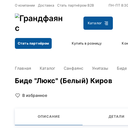
+
+
О компании
Доставка
Стать партнёром B2B
ПН-ПТ 8:3
Каталог
Стать партнёром
Купить в розницу
Кон
Главная
Каталог
Санфаянс
Унитазы
Биде
Биде "Люкс" (Белый) Киров
В избранное
ОПИСАНИЕ
ДЕТАЛИ