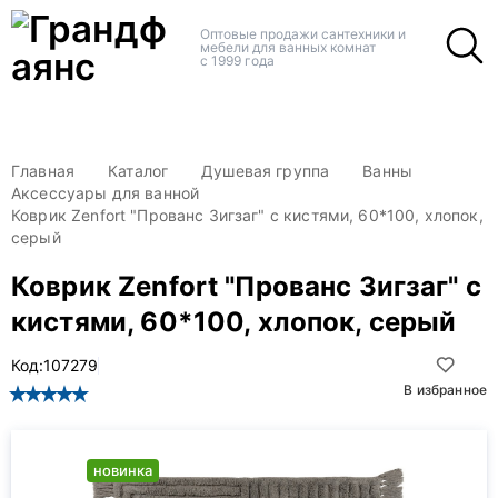
+
+
Оптовые продажи сантехники и
мебели для ванных комнат
с 1999 года
Главная
Каталог
Душевая группа
Ванны
Аксессуары для ванной
Коврик Zenfort "Прованс Зигзаг" с кистями, 60*100, хлопок,
серый
Коврик Zenfort "Прованс Зигзаг" с
кистями, 60*100, хлопок, серый
Код:
107279
В избранное
новинка