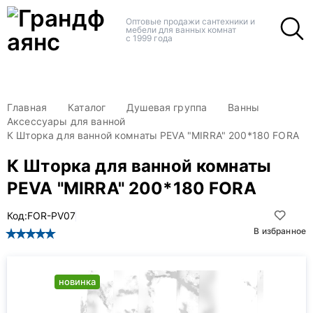
+
+
Оптовые продажи сантехники и
мебели для ванных комнат
с 1999 года
Главная
Каталог
Душевая группа
Ванны
Аксессуары для ванной
К Шторка для ванной комнаты PEVA "MIRRA" 200*180 FORA
К Шторка для ванной комнаты
PEVA "MIRRA" 200*180 FORA
Код:
FOR-PV07
В избранное
новинка