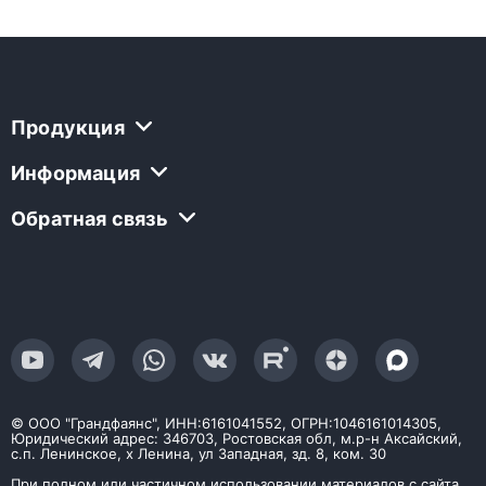
Продукция
Информация
Обратная связь
© ООО "Грандфаянс", ИНН:6161041552, ОГРН:1046161014305,
Юридический адрес: 346703, Ростовская обл, м.р-н Аксайский,
с.п. Ленинское, х Ленина, ул Западная, зд. 8, ком. 30
При полном или частичном использовании материалов с сайта