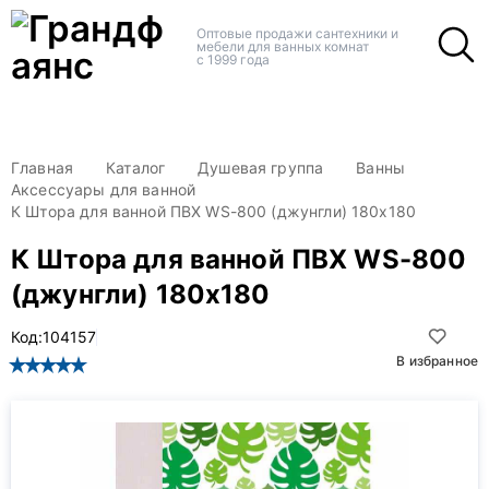
+
+
Оптовые продажи сантехники и
мебели для ванных комнат
с 1999 года
Главная
Каталог
Душевая группа
Ванны
Аксессуары для ванной
К Штора для ванной ПВХ WS-800 (джунгли) 180х180
К Штора для ванной ПВХ WS-800
(джунгли) 180х180
Код:
104157
В избранное