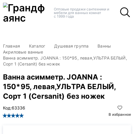
+
+
Оптовые продажи сантехники и
мебели для ванных комнат
с 1999 года
Главная
Каталог
Душевая группа
Ванны
Акриловые ванные
Ванна асимметр. JOANNA : 150*95, левая,УЛЬТРА БЕЛЫЙ,
Сорт 1 (Cersanit) без ножек
Ванна асимметр. JOANNA :
150*95, левая,УЛЬТРА БЕЛЫЙ,
Сорт 1 (Cersanit) без ножек
Код:
63336
В избранное