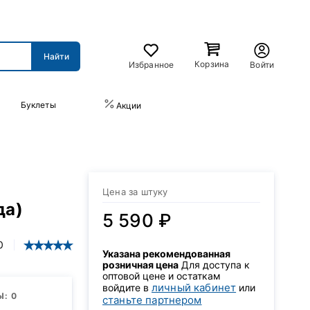
Корзина
Избранное
Войти
Буклеты
ПРАЙС-ЛИСТ
Акции
Цена за штуку
да)
5 590 ₽
0
Указана рекомендованная
розничная цена
Для доступа к
оптовой цене и остаткам
личный кабинет
войдите в
или
: 0
станьте партнером