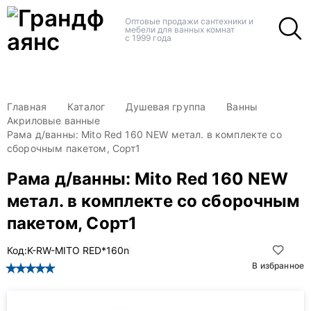
+
+
Оптовые продажи сантехники и
мебели для ванных комнат
с 1999 года
Главная
Каталог
Душевая группа
Ванны
Акриловые ванные
Рама д/ванны: Mito Red 160 NEW метал. в комплекте со
сборочным пакетом, Сорт1
Рама д/ванны: Mito Red 160 NEW
метал. в комплекте со сборочным
пакетом, Сорт1
Код:
K-RW-MITO RED*160n
В избранное