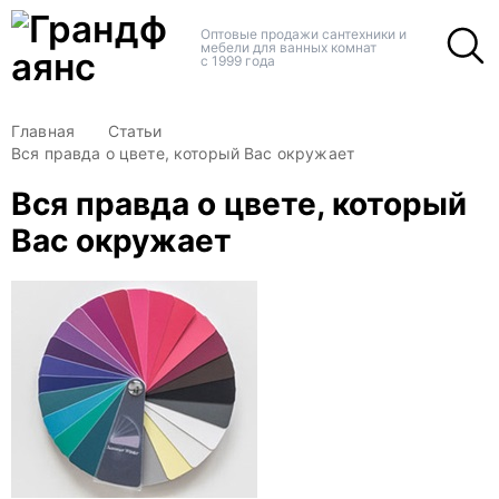
+
+
Оптовые продажи сантехники и
мебели для ванных комнат
с 1999 года
Главная
Статьи
Вся правда о цвете, который Вас окружает
Вся правда о цвете, который
Вас окружает