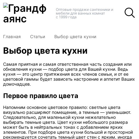
+
+
Оптовые продажи сантехники и
мебели для ванных комнат
с 1999 года
Главная
Статьи
Выбор цвета кухни
Выбор цвета кухни
Самая приятная и самая ответственная часть создания или
обновления кухни — подбор цвета для Вашей кухни. Ведь
кухня — это центр притяжения всех членов семьи, и от ее
цветовой гаммы будет зависеть настроение и аппетит Ваших
домочадцев.
Первое правило цвета
Напомним основное цветовое правило: светлые цвета
визуально расширяют помещение, а темные — уменьшают.
Следовательно, для маленькой кухни нежелательно
выбирать темные цвета. Цвет кухни небольшого размера
может быть в нейтральных тонах с добавлением ярких
элементов. При подборе цвета кухни большой и просторной
рекомендуется сочетать темный цвет стен с ярким, иногда