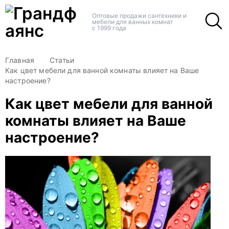
+
+
Оптовые продажи сантехники и
мебели для ванных комнат
с 1999 года
Главная
Статьи
Как цвет мебели для ванной комнаты влияет на Ваше
настроение?
Как цвет мебели для ванной
комнаты влияет на Ваше
настроение?