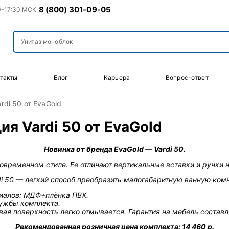
8 (800) 301-09-05
0-17:30 МСК
такты
Блог
Карьера
Вопрос-ответ
rdi 50 от EvaGold
ия Vardi 50 от EvaGold
Новинка от бренда EvaGold — Vardi 50.
овременном стиле. Ее отличают вертикальные вставки и ручки н
di 50 — легкий способ преобразить малогабаритную ванную комн
иалов: МДФ+плёнка ПВХ.
лужбы комплекта.
ая поверхность легко отмывается. Гарантия на мебель составля
Рекомендованная розничная цена комплекта: 14 460 р.