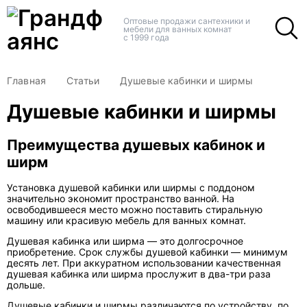
+
+
Оптовые продажи сантехники и
мебели для ванных комнат
с 1999 года
Главная
Статьи
Душевые кабинки и ширмы
Душевые кабинки и ширмы
Преимущества душевых кабинок и
ширм
Установка душевой кабинки или ширмы с поддоном
значительно экономит пространство ванной. На
освободившееся место можно поставить стиральную
машину или красивую мебель для ванных комнат.
Душевая кабинка или ширма — это долгосрочное
приобретение. Срок службы душевой кабинки — минимум
десять лет. При аккуратном использовании качественная
душевая кабинка или ширма прослужит в два-три раза
дольше.
Душевые кабинки и ширмы различаются по устройству, по