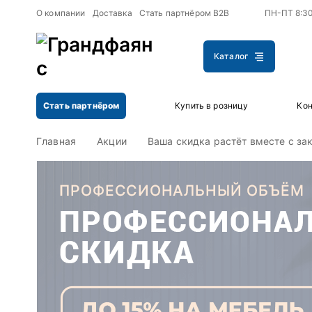
+
+
О компании
Доставка
Стать партнёром B2B
ПН-ПТ 8:3
Каталог
Стать партнёром
Купить в розницу
Кон
Главная
Акции
Ваша скидка растёт вместе с за